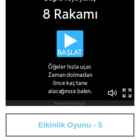
E
t
k
i
n
l
i
k
O
y
u
n
u
-
5