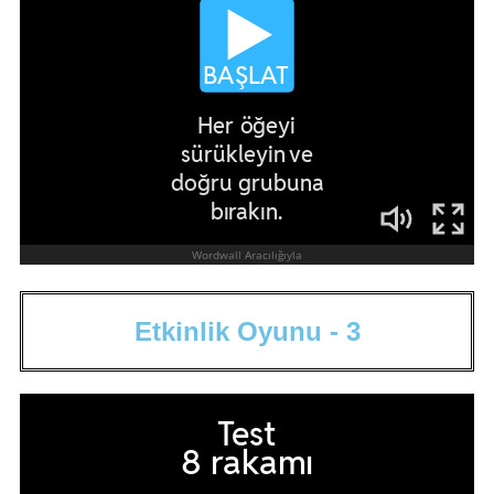
E
t
k
i
n
l
i
k
O
y
u
n
u
-
3