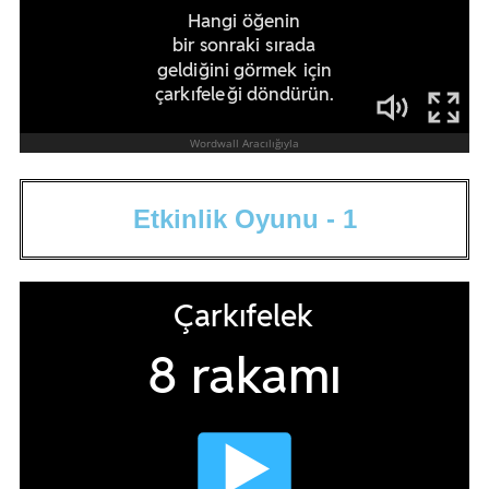
E
t
k
i
n
l
i
k
O
y
u
n
u
-
1