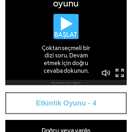
E
t
k
i
n
l
i
k
O
y
u
n
u
-
4