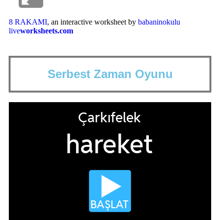
8 RAKAMI
, an interactive worksheet by
babaninokulu
live
worksheets.com
S
e
r
b
e
s
t
Z
a
m
a
n
O
y
u
n
u