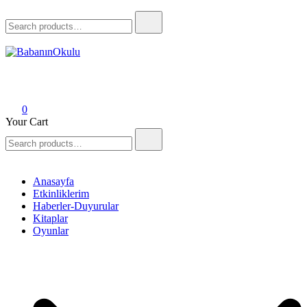
BabanınOkulu
Babanınokulu
0
Your Cart
Anasayfa
Etkinliklerim
Haberler-Duyurular
Kitaplar
Oyunlar