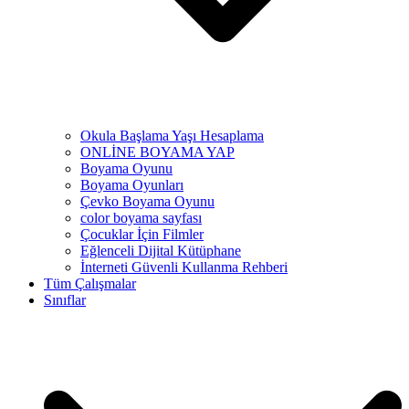
Okula Başlama Yaşı Hesaplama
ONLİNE BOYAMA YAP
Boyama Oyunu
Boyama Oyunları
Çevko Boyama Oyunu
color boyama sayfası
Çocuklar İçin Filmler
Eğlenceli Dijital Kütüphane
İnterneti Güvenli Kullanma Rehberi
Tüm Çalışmalar
Sınıflar