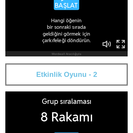
E
t
k
i
n
l
i
k
O
y
u
n
u
-
2