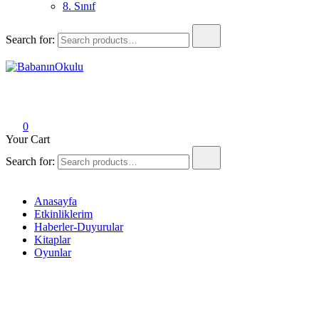
8. Sınıf
Search for:
BabanınOkulu
Babanınokulu
0
Your Cart
Search for:
Anasayfa
Etkinliklerim
Haberler-Duyurular
Kitaplar
Oyunlar