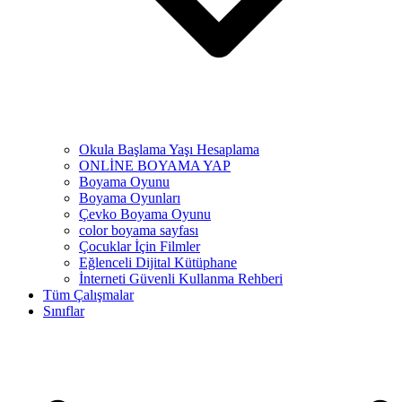
Okula Başlama Yaşı Hesaplama
ONLİNE BOYAMA YAP
Boyama Oyunu
Boyama Oyunları
Çevko Boyama Oyunu
color boyama sayfası
Çocuklar İçin Filmler
Eğlenceli Dijital Kütüphane
İnterneti Güvenli Kullanma Rehberi
Tüm Çalışmalar
Sınıflar