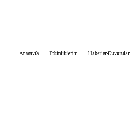
Skip
to
content
Anasayfa
Etkinliklerim
Haberler-Duyurular