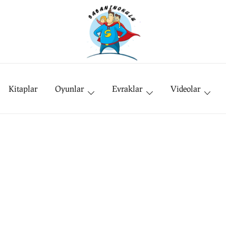
BabanınOkulu
Babanınokulu
Kitaplar
Oyunlar
Evraklar
Videolar