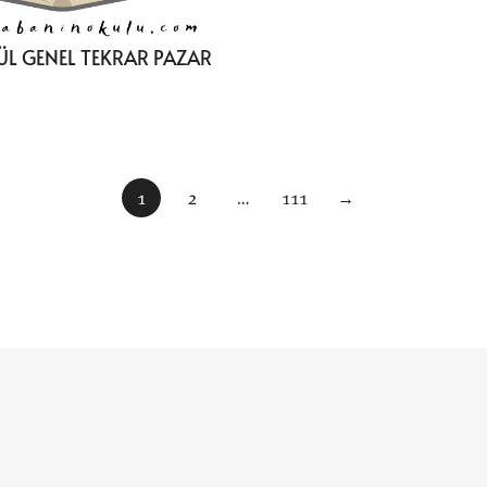
LÜL GENEL TEKRAR PAZAR
1
2
…
111
→