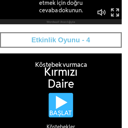
E
t
k
i
n
l
i
k
O
y
u
n
u
-
4