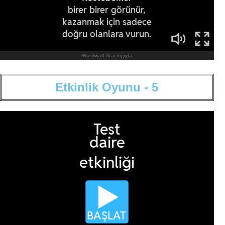
E
t
k
i
n
l
i
k
O
y
u
n
u
-
5