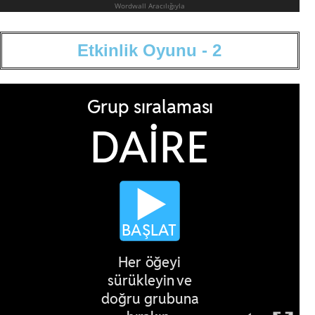
E
t
k
i
n
l
i
k
O
y
u
n
u
-
2