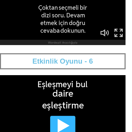
E
t
k
i
n
l
i
k
O
y
u
n
u
-
6