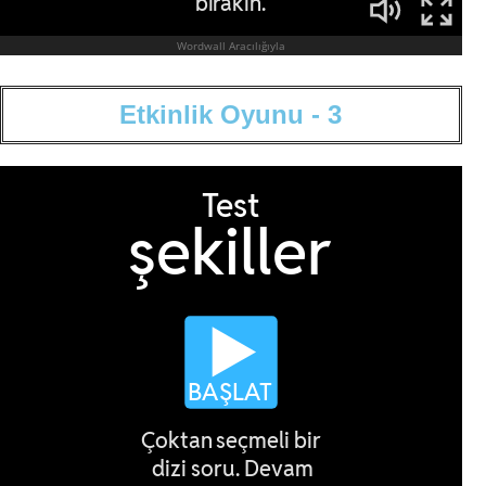
E
t
k
i
n
l
i
k
O
y
u
n
u
-
3