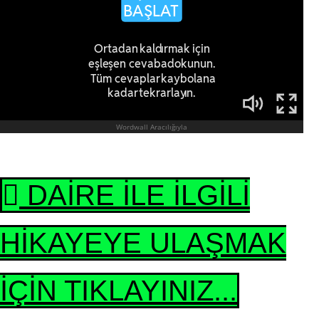
DAİRE İLE İLGİLİ
HİKAYEYE ULAŞMAK
İÇİN TIKLAYINIZ...