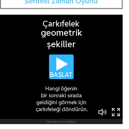
S
e
r
b
e
s
t
Z
a
m
a
n
O
y
u
n
u