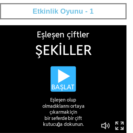
E
t
k
i
n
l
i
k
O
y
u
n
u
-
1