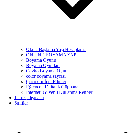
Okula Başlama Yaşı Hesaplama
ONLİNE BOYAMA YAP
Boyama Oyunu
Boyama Oyunları
Çevko Boyama Oyunu
color boyama sayfası
Çocuklar İçin Filmler
Eğlenceli Dijital Kütüphane
İnterneti Güvenli Kullanma Rehberi
Tüm Çalışmalar
Sınıflar