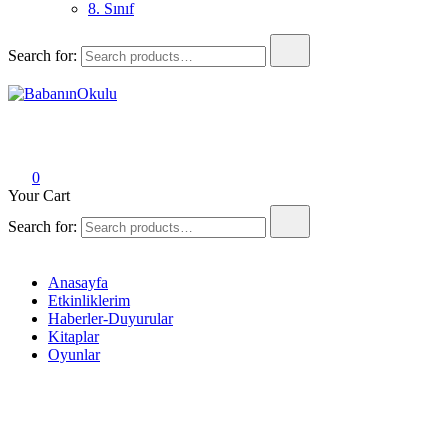
8. Sınıf
Search for:
BabanınOkulu
Babanınokulu
0
Your Cart
Search for:
Anasayfa
Etkinliklerim
Haberler-Duyurular
Kitaplar
Oyunlar