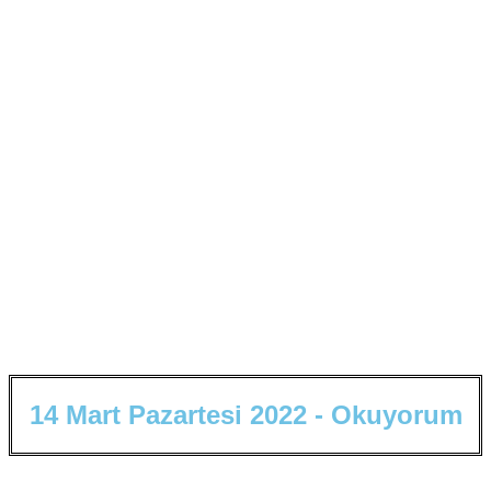
1
4
M
a
r
t
P
a
z
a
r
t
e
s
i
2
0
2
2
-
O
k
u
y
o
r
u
m