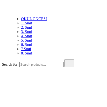
OKUL ÖNCESİ
1. Sınıf
2. Sınıf
3. Sınıf
4. Sınıf
5. Sınıf
6. Sınıf
7.Sınıf
8. Sınıf
Search for:
Okul Öncesi Eğitimde İnteraktif Plan ve Eğitimin Mucidi