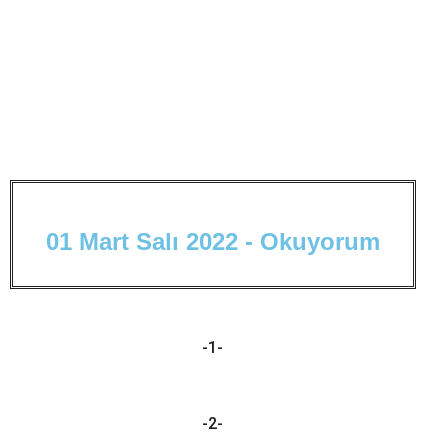
0
1
M
a
r
t
S
a
l
ı
2
0
2
2
-
O
k
u
y
o
r
u
m
-1-
-2-