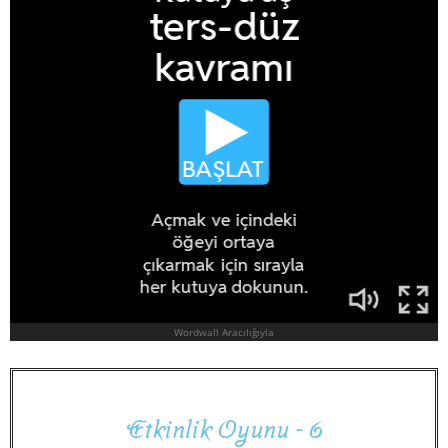
E
t
k
i
n
l
i
k
O
y
u
n
u
-
6