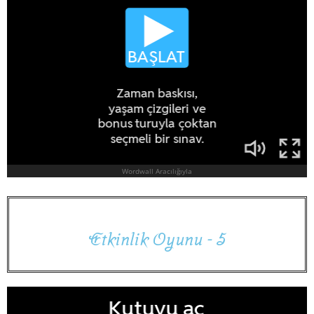
E
t
k
i
n
l
i
k
O
y
u
n
u
-
5