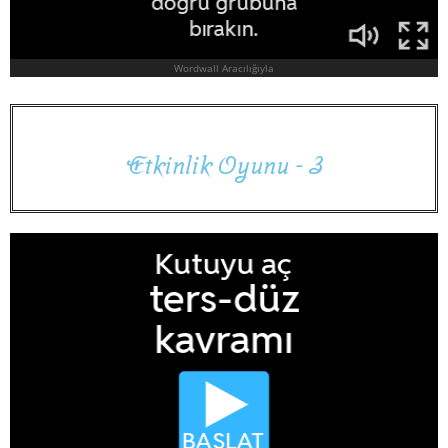
E
t
k
i
n
l
i
k
O
y
u
n
u
-
3