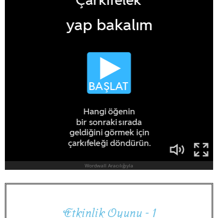
E
t
k
i
n
l
i
k
O
y
u
n
u
-
1