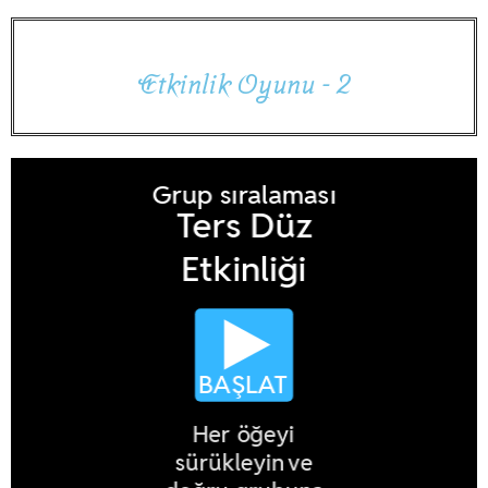
E
t
k
i
n
l
i
k
O
y
u
n
u
-
2