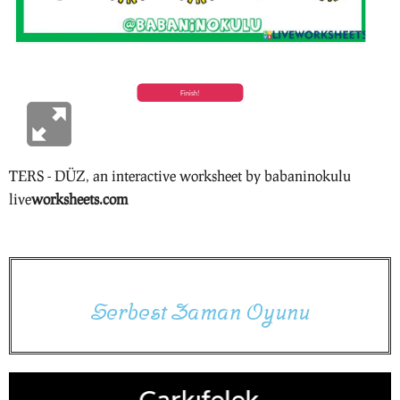
TERS - DÜZ
, an interactive worksheet by
babaninokulu
live
worksheets.com
S
e
r
b
e
s
t
Z
a
m
a
n
O
y
u
n
u