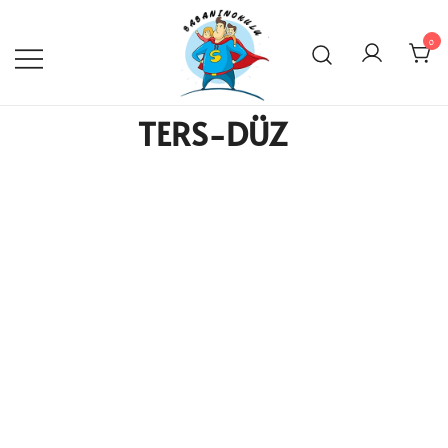
0
TERS-DÜZ
BabanınOkulu
Babanınokulu