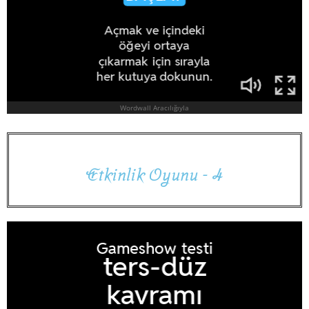
E
t
k
i
n
l
i
k
O
y
u
n
u
-
4