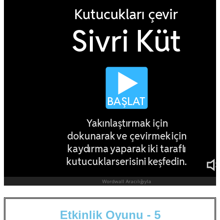
E
t
k
i
n
l
i
k
O
y
u
n
u
-
5