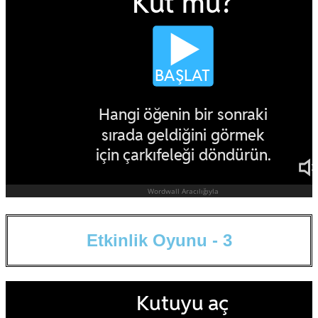
E
t
k
i
n
l
i
k
O
y
u
n
u
-
3