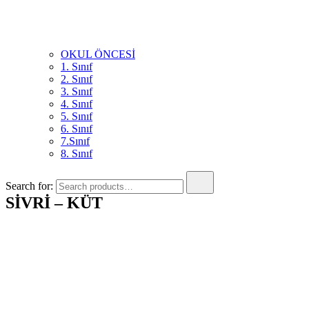
OKUL ÖNCESİ
1. Sınıf
2. Sınıf
3. Sınıf
4. Sınıf
5. Sınıf
6. Sınıf
7.Sınıf
8. Sınıf
Search for:
SİVRİ – KÜT
Okul Öncesi Eğitimde İnteraktif Plan ve Eğitimin Mucidi