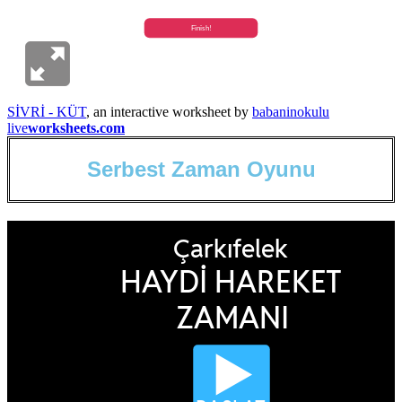
SİVRİ - KÜT
, an interactive worksheet by
babaninokulu
live
worksheets.com
S
e
r
b
e
s
t
Z
a
m
a
n
O
y
u
n
u