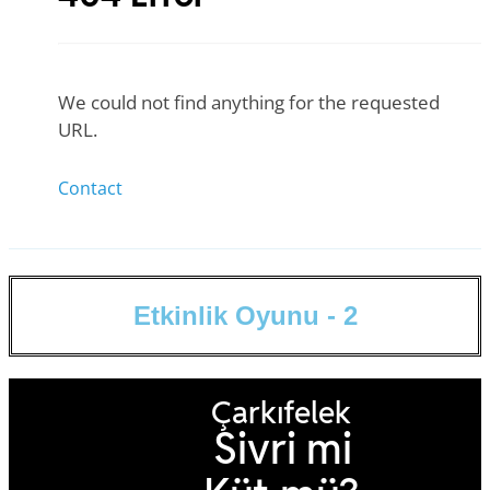
E
t
k
i
n
l
i
k
O
y
u
n
u
-
2