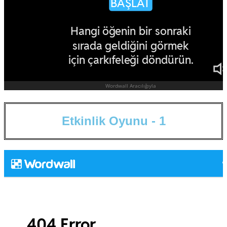
E
t
k
i
n
l
i
k
O
y
u
n
u
-
1