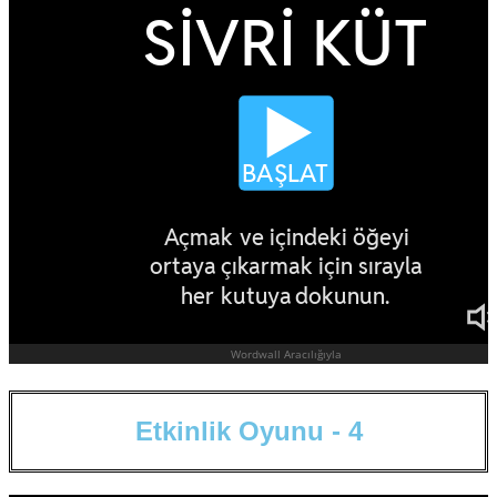
E
t
k
i
n
l
i
k
O
y
u
n
u
-
4