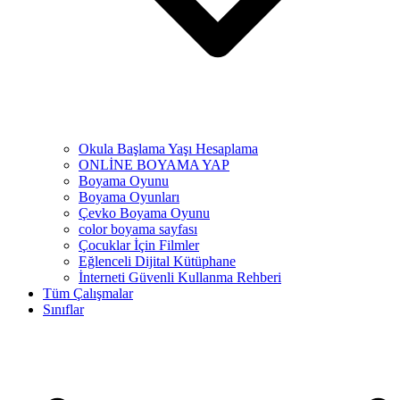
Okula Başlama Yaşı Hesaplama
ONLİNE BOYAMA YAP
Boyama Oyunu
Boyama Oyunları
Çevko Boyama Oyunu
color boyama sayfası
Çocuklar İçin Filmler
Eğlenceli Dijital Kütüphane
İnterneti Güvenli Kullanma Rehberi
Tüm Çalışmalar
Sınıflar