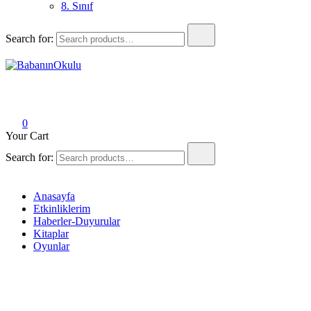
8. Sınıf
Search for:
BabanınOkulu
Babanınokulu
0
Your Cart
Search for:
Anasayfa
Etkinliklerim
Haberler-Duyurular
Kitaplar
Oyunlar