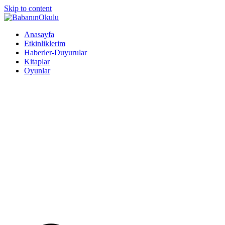
Skip to content
BabanınOkulu
Babanınokulu
Anasayfa
Etkinliklerim
Haberler-Duyurular
Kitaplar
Oyunlar