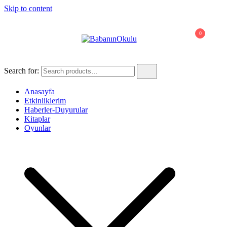
Skip to content
0
BabanınOkulu
Babanınokulu
Search for:
Anasayfa
Etkinliklerim
Haberler-Duyurular
Kitaplar
Oyunlar