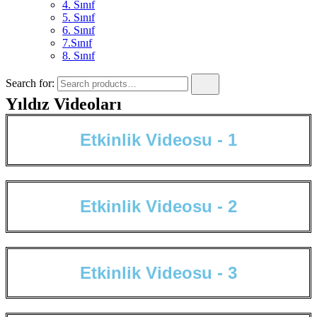
4. Sınıf
5. Sınıf
6. Sınıf
7.Sınıf
8. Sınıf
Search for:
Yıldız Videoları
E
t
k
i
n
l
i
k
V
i
d
e
o
s
u
-
1
E
t
k
i
n
l
i
k
V
i
d
e
o
s
u
-
2
E
t
k
i
n
l
i
k
V
i
d
e
o
s
u
-
3