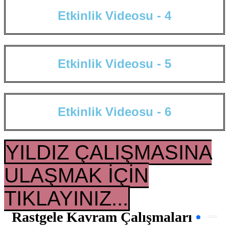
E
t
k
i
n
l
i
k
V
i
d
e
o
s
u
-
4
E
t
k
i
n
l
i
k
V
i
d
e
o
s
u
-
5
E
t
k
i
n
l
i
k
V
i
d
e
o
s
u
-
6
YILDIZ ÇALIŞMASINA
ULAŞMAK İÇİN
TIKLAYINIZ...
Rastgele Kavram Çalışmaları