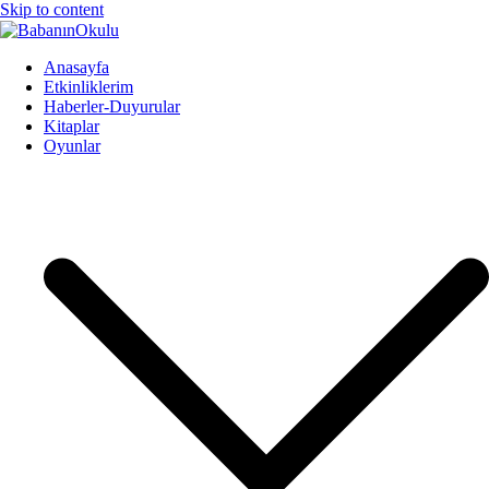
Skip to content
BabanınOkulu
Babanınokulu
Anasayfa
Etkinliklerim
Haberler-Duyurular
Kitaplar
Oyunlar