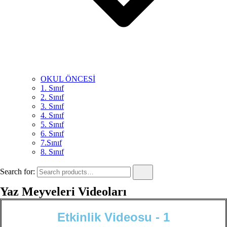
OKUL ÖNCESİ
1. Sınıf
2. Sınıf
3. Sınıf
4. Sınıf
5. Sınıf
6. Sınıf
7.Sınıf
8. Sınıf
Search for:
Yaz Meyveleri Videoları
E
t
k
i
n
l
i
k
V
i
d
e
o
s
u
-
1