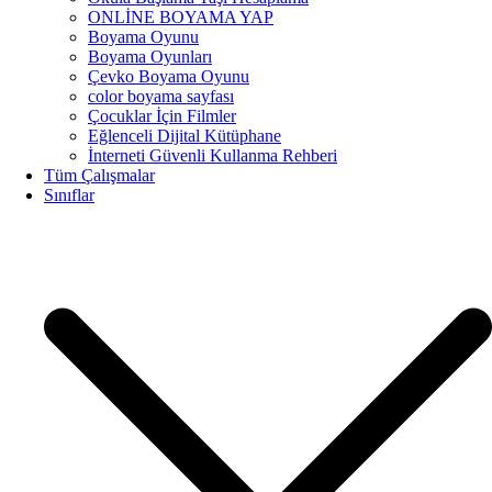
ONLİNE BOYAMA YAP
Boyama Oyunu
Boyama Oyunları
Çevko Boyama Oyunu
color boyama sayfası
Çocuklar İçin Filmler
Eğlenceli Dijital Kütüphane
İnterneti Güvenli Kullanma Rehberi
Tüm Çalışmalar
Sınıflar