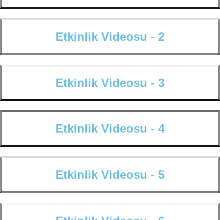
E
t
k
i
n
l
i
k
V
i
d
e
o
s
u
-
2
E
t
k
i
n
l
i
k
V
i
d
e
o
s
u
-
3
E
t
k
i
n
l
i
k
V
i
d
e
o
s
u
-
4
E
t
k
i
n
l
i
k
V
i
d
e
o
s
u
-
5