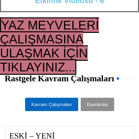
E
t
k
i
n
l
i
k
V
i
d
e
o
s
u
-
6
YAZ MEYVELERİ
ÇALIŞMASINA
ULAŞMAK İÇİN
TIKLAYINIZ...
Rastgele Kavram Çalışmaları
Kavram Çalışmaları
Kavramlar
ESKİ – YENİ