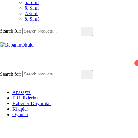
5. Sınıf
6. Sınıf
7.Sınıf
8. Sınıf
Search for:
BabanınOkulu
Babanınokulu
Search for:
Anasayfa
Etkinliklerim
Haberler-Duyurular
Kitaplar
Oyunlar