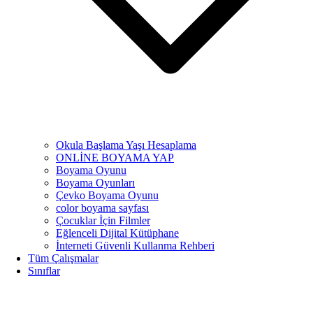
Okula Başlama Yaşı Hesaplama
ONLİNE BOYAMA YAP
Boyama Oyunu
Boyama Oyunları
Çevko Boyama Oyunu
color boyama sayfası
Çocuklar İçin Filmler
Eğlenceli Dijital Kütüphane
İnterneti Güvenli Kullanma Rehberi
Tüm Çalışmalar
Sınıflar