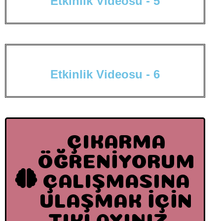
E
t
k
i
n
l
i
k
V
i
d
e
o
s
u
-
5
E
t
k
i
n
l
i
k
V
i
d
e
o
s
u
-
6
ÇIKARMA
ÖĞRENİYORUM
ÇALIŞMASINA
ULAŞMAK İÇİN
TIKLAYINIZ...