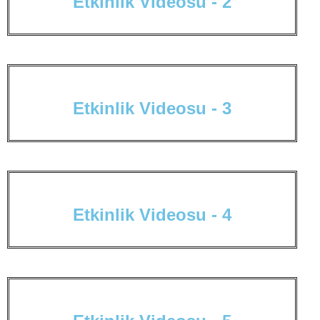
E
t
k
i
n
l
i
k
V
i
d
e
o
s
u
-
2
E
t
k
i
n
l
i
k
V
i
d
e
o
s
u
-
3
E
t
k
i
n
l
i
k
V
i
d
e
o
s
u
-
4