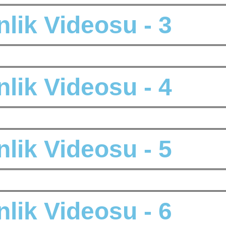
n
l
i
k
V
i
d
e
o
s
u
-
3
n
l
i
k
V
i
d
e
o
s
u
-
4
n
l
i
k
V
i
d
e
o
s
u
-
5
n
l
i
k
V
i
d
e
o
s
u
-
6