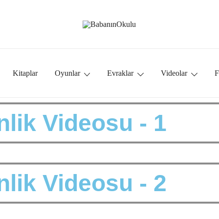
Babanınokulu
BabanınOkulu
Kitaplar
Oyunlar
Evraklar
Videolar
F
n
l
i
k
V
i
d
e
o
s
u
-
1
n
l
i
k
V
i
d
e
o
s
u
-
2