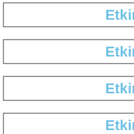
E
t
k
i
E
t
k
i
E
t
k
i
E
t
k
i