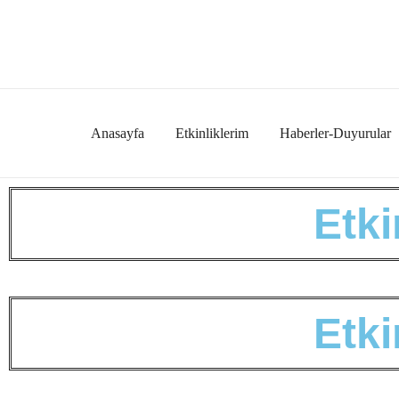
Anasayfa
Etkinliklerim
Haberler-Duyurular
E
t
k
i
E
t
k
i