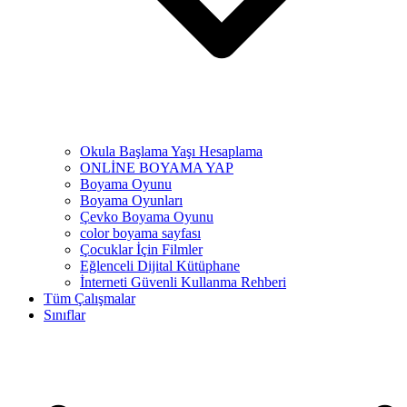
Okula Başlama Yaşı Hesaplama
ONLİNE BOYAMA YAP
Boyama Oyunu
Boyama Oyunları
Çevko Boyama Oyunu
color boyama sayfası
Çocuklar İçin Filmler
Eğlenceli Dijital Kütüphane
İnterneti Güvenli Kullanma Rehberi
Tüm Çalışmalar
Sınıflar