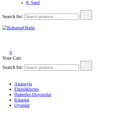
8. Sınıf
Search for:
BabanınOkulu
Babanınokulu
0
Your Cart
Search for:
Anasayfa
Etkinliklerim
Haberler-Duyurular
Kitaplar
Oyunlar