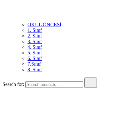
OKUL ÖNCESİ
1. Sınıf
2. Sınıf
3. Sınıf
4. Sınıf
5. Sınıf
6. Sınıf
7.Sınıf
8. Sınıf
Search for:
Okul Öncesi Eğitimde İnteraktif Plan ve Eğitimin Mucidi