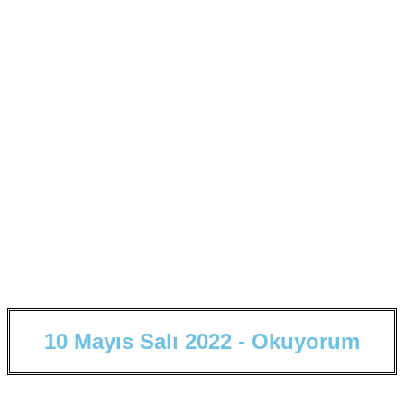
1
0
M
a
y
ı
s
S
a
l
ı
2
0
2
2
-
O
k
u
y
o
r
u
m