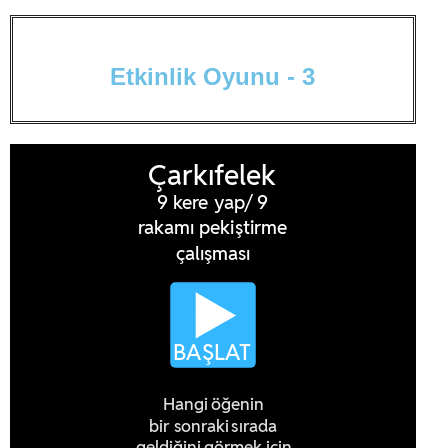
E
t
k
i
n
l
i
k
O
y
u
n
u
-
3