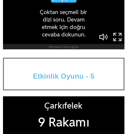
E
t
k
i
n
l
i
k
O
y
u
n
u
-
5