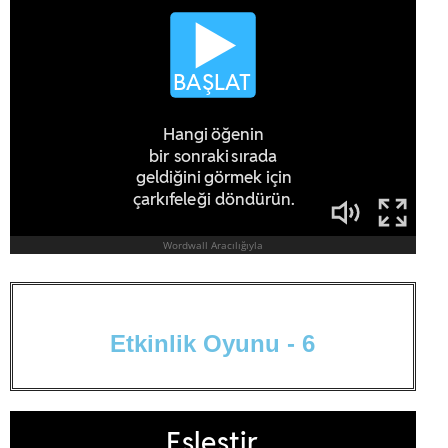
E
t
k
i
n
l
i
k
O
y
u
n
u
-
6