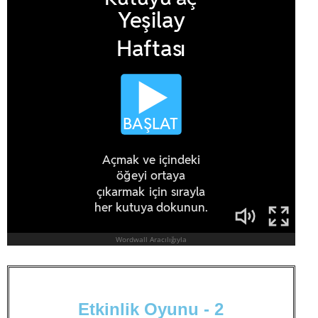
E
t
k
i
n
l
i
k
O
y
u
n
u
-
2