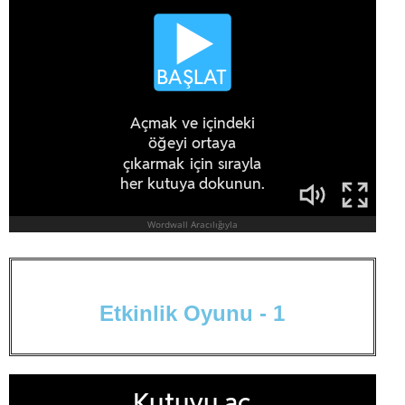
E
t
k
i
n
l
i
k
O
y
u
n
u
-
1