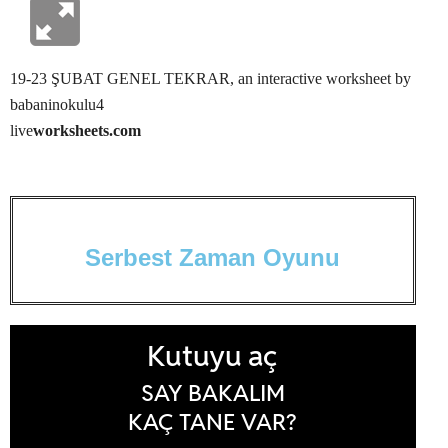
19-23 ŞUBAT GENEL TEKRAR
, an interactive worksheet by
babaninokulu4
live
worksheets.com
S
e
r
b
e
s
t
Z
a
m
a
n
O
y
u
n
u