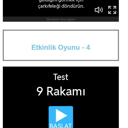
E
t
k
i
n
l
i
k
O
y
u
n
u
-
4