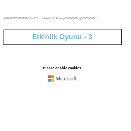
E
t
k
i
n
l
i
k
O
y
u
n
u
-
3