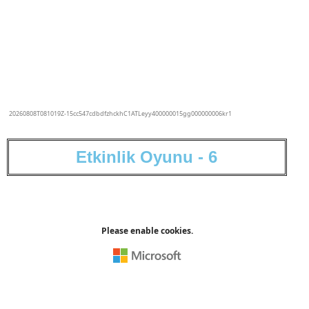
E
t
k
i
n
l
i
k
O
y
u
n
u
-
6