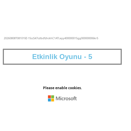
E
t
k
i
n
l
i
k
O
y
u
n
u
-
5