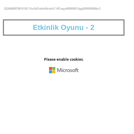
E
t
k
i
n
l
i
k
O
y
u
n
u
-
2