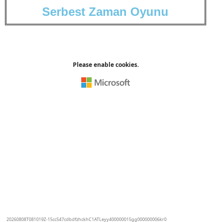
S
e
r
b
e
s
t
Z
a
m
a
n
O
y
u
n
u