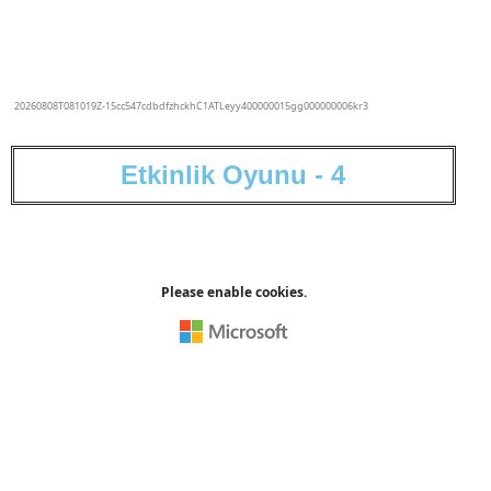
E
t
k
i
n
l
i
k
O
y
u
n
u
-
4