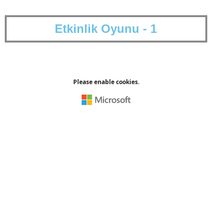
E
t
k
i
n
l
i
k
O
y
u
n
u
-
1