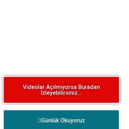
Videolar Açılmıyorsa Buradan
İzleyebilirsiniz...
Günlük Okuyoruz