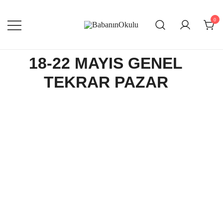
0
Babanınokulu
BabanınOkulu
18-22 MAYIS GENEL
TEKRAR PAZAR