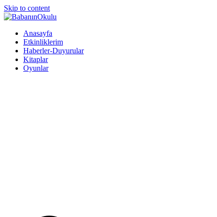
Skip to content
BabanınOkulu
Babanınokulu
Anasayfa
Etkinliklerim
Haberler-Duyurular
Kitaplar
Oyunlar