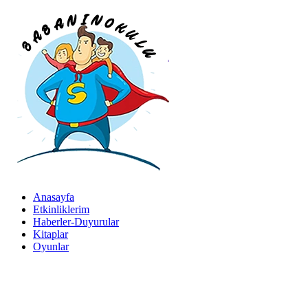
Skip
to
content
BabanınOkulu
Babanınokulu
Anasayfa
Etkinliklerim
Haberler-Duyurular
Kitaplar
Oyunlar