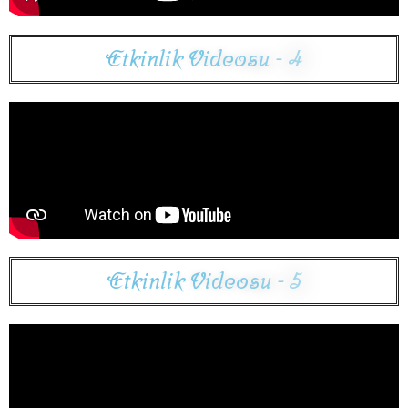
E
t
k
i
n
l
i
k
V
i
d
e
o
s
u
-
4
E
t
k
i
n
l
i
k
V
i
d
e
o
s
u
-
5