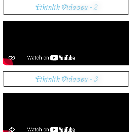
E
t
k
i
n
l
i
k
V
i
d
e
o
s
u
-
2
E
t
k
i
n
l
i
k
V
i
d
e
o
s
u
-
3