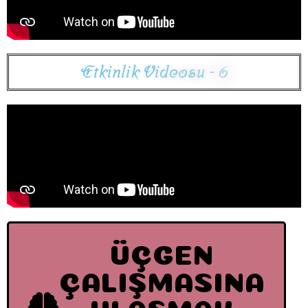
E
t
k
i
n
l
i
k
V
i
d
e
o
s
u
-
6
ÜÇGEN
ÇALIŞMASINA
ULAŞMAK