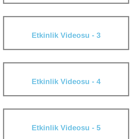
E
t
k
i
n
l
i
k
V
i
d
e
o
s
u
-
3
E
t
k
i
n
l
i
k
V
i
d
e
o
s
u
-
4
E
t
k
i
n
l
i
k
V
i
d
e
o
s
u
-
5