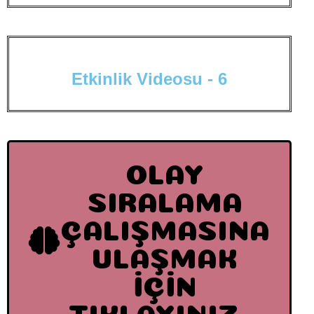
E
t
k
i
n
l
i
k
V
i
d
e
o
s
u
-
6
OLAY
SIRALAMA
ÇALIŞMASINA
ULAŞMAK
İÇİN
TIKLAYINIZ...