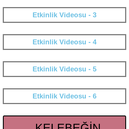
E
t
k
i
n
l
i
k
V
i
d
e
o
s
u
-
3
E
t
k
i
n
l
i
k
V
i
d
e
o
s
u
-
4
E
t
k
i
n
l
i
k
V
i
d
e
o
s
u
-
5
E
t
k
i
n
l
i
k
V
i
d
e
o
s
u
-
6
KELEBEĞİN