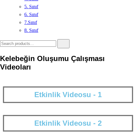
5. Sınıf
6. Sınıf
7.Sınıf
8. Sınıf
Kelebeğin Oluşumu Çalışması
Videoları
E
t
k
i
n
l
i
k
V
i
d
e
o
s
u
-
1
E
t
k
i
n
l
i
k
V
i
d
e
o
s
u
-
2