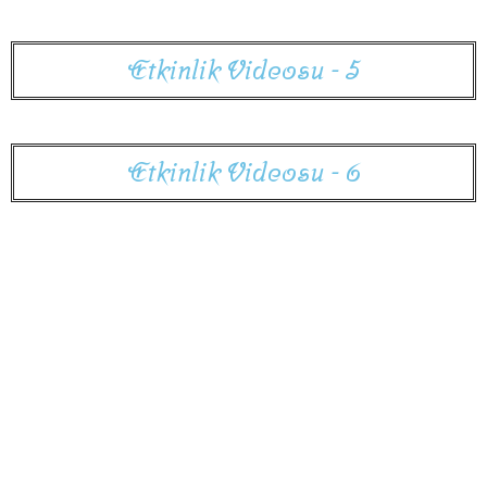
E
t
k
i
n
l
i
k
V
i
d
e
o
s
u
-
5
E
t
k
i
n
l
i
k
V
i
d
e
o
s
u
-
6