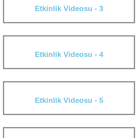
E
t
k
i
n
l
i
k
V
i
d
e
o
s
u
-
3
E
t
k
i
n
l
i
k
V
i
d
e
o
s
u
-
4
E
t
k
i
n
l
i
k
V
i
d
e
o
s
u
-
5