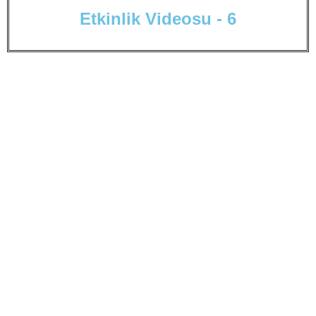
E
t
k
i
n
l
i
k
V
i
d
e
o
s
u
-
6